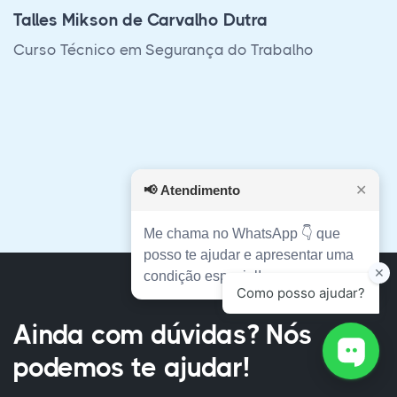
a plataforma do site é funcional e
responsiva. Foi satisfatório para mim.”
Isabela G. M. de Santana
Curso Técnico em Guia de Turismo Regional
📢
Atendimento
✕
Me chama no WhatsApp 👇 que
posso te ajudar e apresentar uma
condição especial!
Ainda com dúvidas? Nós
podemos te ajudar!