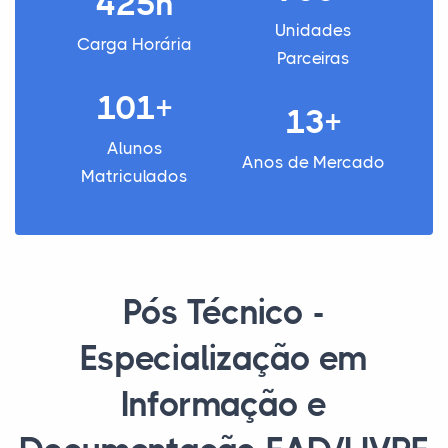
425h
Unidades
Carga Horária
Parceiras
101+
13+
Alunos
Anos de Mercado
Matriculados
Pós Técnico -
Especialização em
Informação e