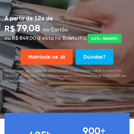
A partir de 12x de
79,08
R$
no Cartão
ou R$ 849,00 à vista no Boleto/PIX
43% + BARATO
Matrícule-se Já
Dúvidas?
Fale com um consultor para maiores informações sobre o curso Pós
Técnico - Especialização em Informação e Documentação EAD/LIVRE em
Abre Campo - MG.
900+