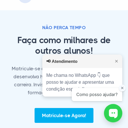
NÃO PERCA TEMPO
Faça como milhares de
outros alunos!
📢
Atendimento
✕
Matricule-se agora em nosso curso técnico e
Me chama no WhatsApp 👇 que
desenvolva habilidades essenciais para sua
posso te ajudar e apresentar uma
carreira. Invista em seu futuro com a melhor
condição especial!
formação técnica do mercado!
Matricule-se Agora!