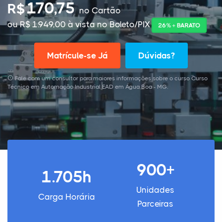
170,75
R$
no Cartão
ou R$ 1.949,00 à vista no Boleto/PIX
26% + BARATO
Matrícule-se Já
Dúvidas?
Fale com um consultor para maiores informações sobre o curso Curso
Técnico em Automação Industrial EAD em Água Boa - MG.
900+
1.705h
Unidades
Carga Horária
Parceiras