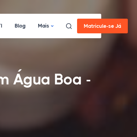
I
Blog
Mais
Matricule-se Já
m Água Boa -