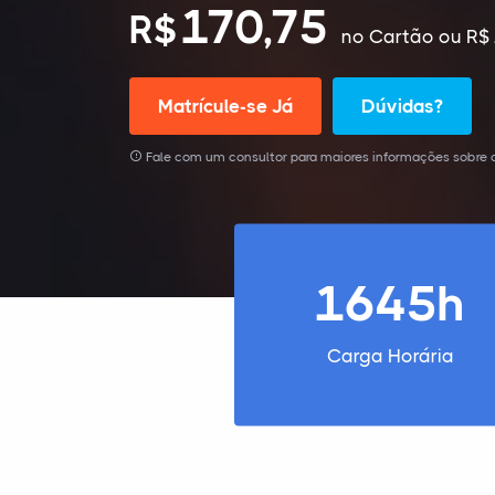
170,75
R$
no Cartão
ou R$ 
Matrícule-se Já
Dúvidas?
Fale com um consultor para maiores informações sobre 
1645h
Carga Horária