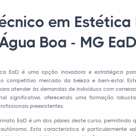
écnico em Estétic
Água Boa - MG Ea
ica EaD é uma opção inovadora e estratégica para
 no competitivo mercado da beleza e bem-estar. Es
para atender às demandas de indivíduos com carreira
onal significativa, oferecendo uma formação robus
fissionais preexistentes.
 formato EaD é um dos pilares deste curso, permitindo
utônoma. Esta característica é particularmente val