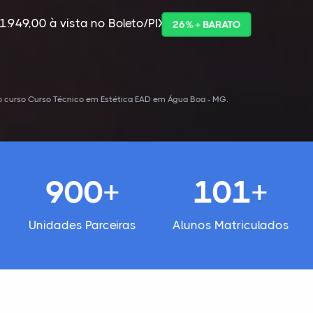
1.949,00 à vista no Boleto/PIX
26% + BARATO
o curso Curso Técnico em Estética EAD em Água Boa - MG.
900+
101+
Unidades Parceiras
Alunos Matriculados