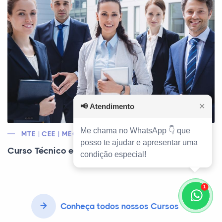
📢
Atendimento
✕
Me chama no WhatsApp 👇 que
MTE | CEE | MEC
posso te ajudar e apresentar uma
Curso Técnico em Recursos Humanos
condição especial!
1
Conheça todos nossos Cursos