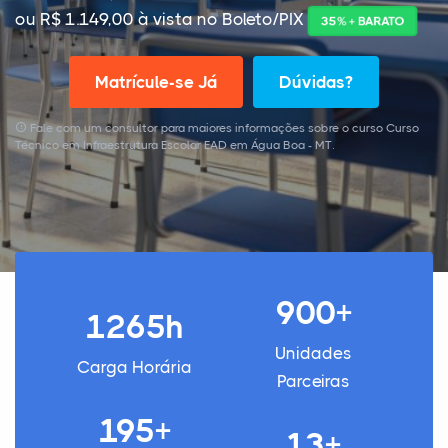
ou R$ 1.149,00 à vista no Boleto/PIX
35% + BARATO
Matrícule-se Já
Dúvidas?
Fale com um consultor para maiores informações sobre o curso Curso
Técnico em Infraestrutura Escolar EAD em Água Boa - MT.
900+
1265h
Unidades
Carga Horária
Parceiras
195+
13+