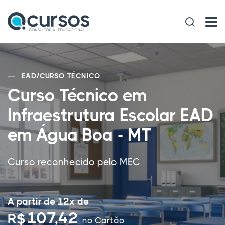
EAD
/
CURSO TÉCNICO
Curso Técnico em
Infraestrutura Escolar EAD
em Água Boa - MT
Curso reconhecido pelo MEC
A partir de 12x de
107,42
R$
no Cartão