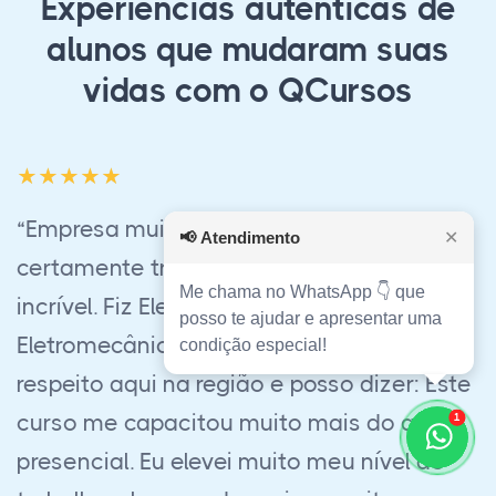
Experiências autênticas de
alunos que mudaram suas
vidas com o QCursos
“Estudar com este grupo foi uma boa
📢
Atendimento
✕
experiência. Por ser um curso EaD, eles
Me chama no WhatsApp 👇 que
estavam sempre atentos as minhas
posso te ajudar e apresentar uma
dúvidas, e o suporte para respostas era
condição especial!
sempre muito bom. Me formei em
Administração e faria outro curso EaD
1
com eles sem dúvida nenhuma!”