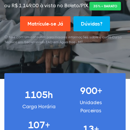
ou R$ 1.149,00 à vista no Boleto/PIX
35% + BARATO
Matrícule-se Já
Dúvidas?
Fale com um consultor para maiores informações sobre o curso Curso
Técnico em Secretariado EAD em Água Boa - MT.
900+
1105h
Unidades
Carga Horária
Parceiras
107+
13+