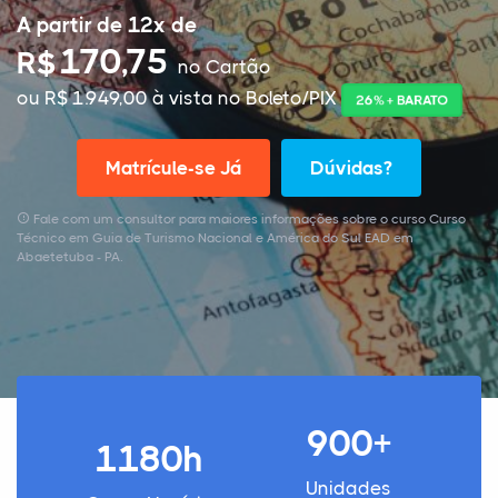
A partir de 12x de
170,75
R$
no Cartão
ou R$ 1.949,00 à vista no Boleto/PIX
26% + BARATO
Matrícule-se Já
Dúvidas?
Fale com um consultor para maiores informações sobre o curso Curso
Técnico em Guia de Turismo Nacional e América do Sul EAD em
Abaetetuba - PA.
900+
1180h
Unidades