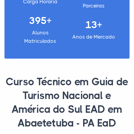
Carga Horária
Parceiras
395+
13+
Alunos
Anos de Mercado
Matriculados
Curso Técnico em Guia de
Turismo Nacional e
América do Sul EAD em
Abaetetuba - PA EaD