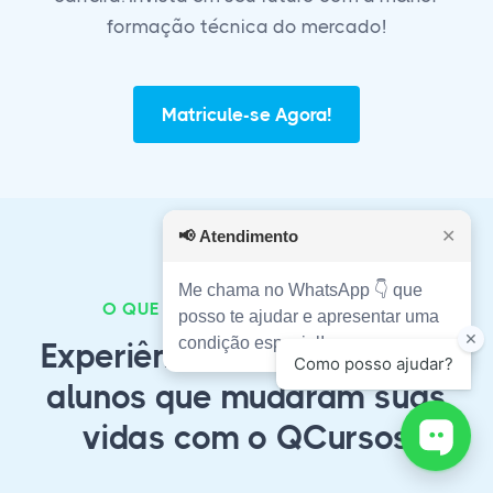
formação técnica do mercado!
Matricule-se Agora!
📢
Atendimento
✕
Me chama no WhatsApp 👇 que
O QUE NOSSOS ALUNOS FALAM?
posso te ajudar e apresentar uma
condição especial!
Experiências autênticas de
alunos que mudaram suas
vidas com o QCursos