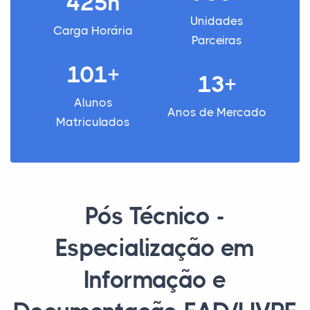
425h
Unidades
Carga Horária
Parceiras
101+
13+
Alunos
Anos de Mercado
Matriculados
Pós Técnico -
Especialização em
Informação e