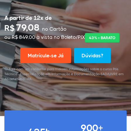
A partir de 12x de
79,08
R$
no Cartão
ou R$ 849,00 à vista no Boleto/PIX
43% + BARATO
Matrícule-se Já
Dúvidas?
Fale com um consultor para maiores informações sobre o curso Pós
Técnico - Especialização em Informação e Documentação EAD/LIVRE em
Abaetetuba - PA.
900+