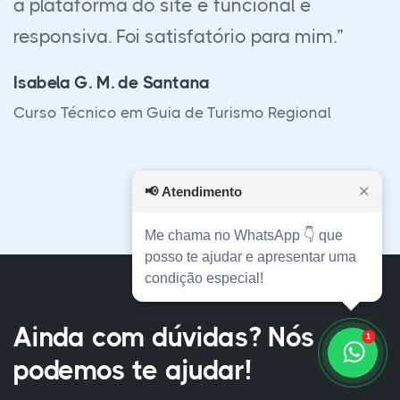
trabalho, alcançando mais respeito com
meus colegas de trabalho e superiores.”
Yuri C.M.Oliveira
Curso Técnico em Eletrotécnica Pleno
📢
Atendimento
✕
Me chama no WhatsApp 👇 que
posso te ajudar e apresentar uma
condição especial!
Ainda com dúvidas? Nós
1
podemos te ajudar!