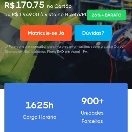
170,75
R$
no Cartão
ou R$ 1.949,00 à vista no Boleto/PIX
26% + BARATO
Matrícule-se Já
Dúvidas?
Fale com um consultor para maiores informações sobre o curso Curso
Técnico em Eletrotécnica Pleno EAD em Acará - PA.
900+
1625h
Unidades
Carga Horária
Parceiras