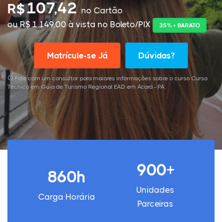
107,42
R$
no Cartão
ou R$ 1.149,00 à vista no Boleto/PIX
35% + BARATO
Matrícule-se Já
Dúvidas?
Fale com um consultor para maiores informações sobre o curso Curso
Técnico em Guia de Turismo Regional EAD em Acará - PA.
900+
860h
Unidades
Carga Horária
Parceiras