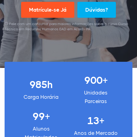
Matrícule-se Já
Dúvidas?
Fale com um consultor para maiores informações sobre o curso Curso
Técnico em Recursos Humanos EAD em Acará - PA.
900+
985h
Unidades
Carga Horária
Parceiras
99+
13+
Alunos
Anos de Mercado