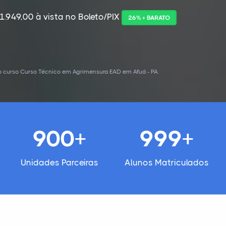
1.949,00 à vista no Boleto/PIX
26% + BARATO
o curso Curso Técnico em Agrimensura EAD em Afuá - PA.
900+
999+
Unidades Parceiras
Alunos Matriculados