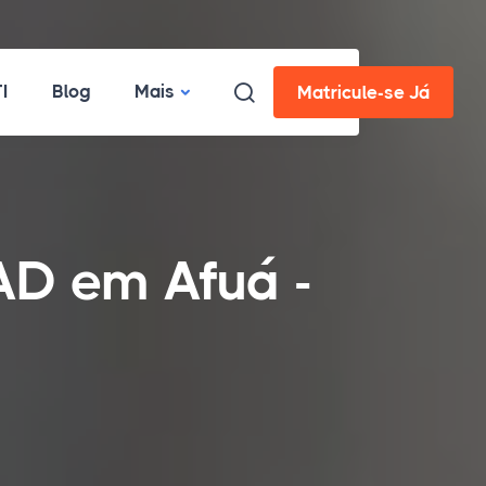
I
Blog
Mais
Matricule-se Já
AD em Afuá -