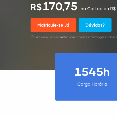
170,75
R$
no Cartão
ou R$ 
Matrícule-se Já
Dúvidas?
Fale com um consultor para maiores informações sobre 
1545h
Carga Horária