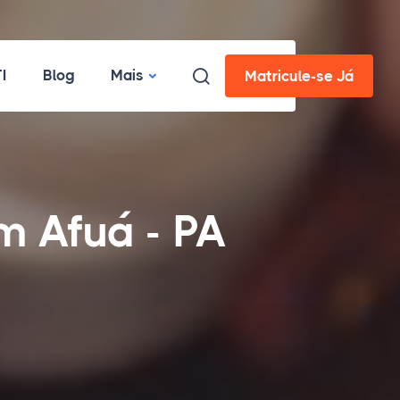
I
Blog
Mais
Matricule-se Já
m Afuá - PA