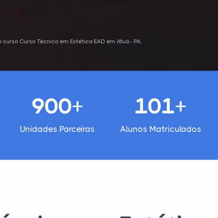
 curso Curso Técnico em Estética EAD em Afuá - PA.
900+
101+
Unidades Parceiras
Alunos Matriculados