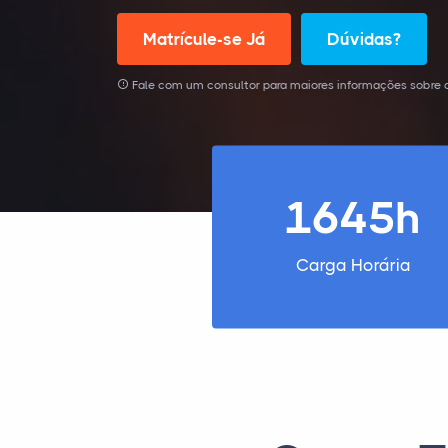
Matrícule-se Já
Dúvidas?
Fale com um consultor para maiores informações sobre o
1645h
Carga Horária