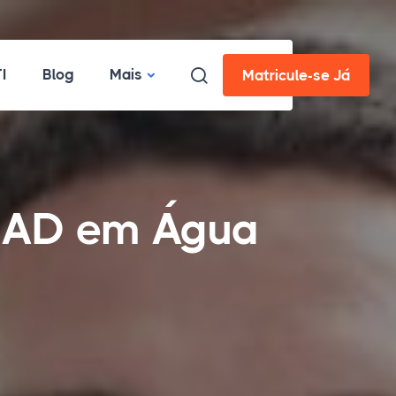
I
Blog
Mais
Matricule-se Já
 EAD em Água