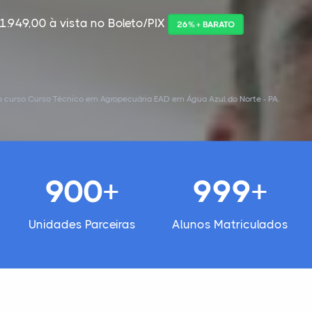
1.949,00 à vista no Boleto/PIX
26% + BARATO
 curso Curso Técnico em Agropecuária EAD em Água Azul do Norte - PA.
900+
999+
Unidades Parceiras
Alunos Matriculados