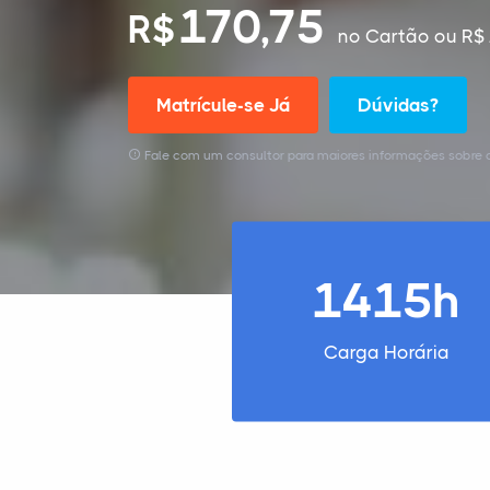
170,75
R$
no Cartão
ou R$ 
Matrícule-se Já
Dúvidas?
Fale com um consultor para maiores informações sobre o
1415h
Carga Horária