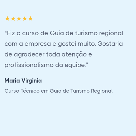
“Empresa muito séria e profissional,
certamente traz uma capacidade técnica
incrível. Fiz Eletrotécnica, já tinha feito
Eletromecânica em uma escola de
respeito aqui na região e posso dizer: Este
curso me capacitou muito mais do que o
presencial. Eu elevei muito meu nível de
trabalho, alcançando mais respeito com
meus colegas de trabalho e superiores.”
Yuri C.M.Oliveira