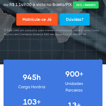
ou R$ 1.149,00 à vista no Boleto/PIX
35% + BARATO
Matrícule-se Já
Dúvidas?
Fale com um consultor para maiores informações sobre o curso Curso
Técnico em Comércio Exterior EAD em Água Azul do Norte - PA.
900+
945h
Unidades
Carga Horária
Parceiras
103+
13+