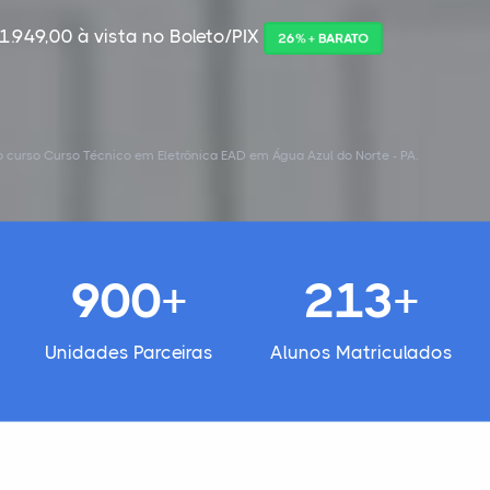
1.949,00 à vista no Boleto/PIX
26% + BARATO
 curso Curso Técnico em Eletrônica EAD em Água Azul do Norte - PA.
900+
213+
Unidades Parceiras
Alunos Matriculados