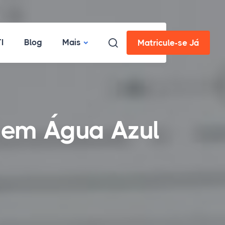
I
Blog
Mais
Matricule-se Já
 em Água Azul