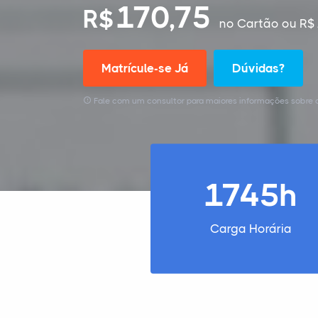
170,75
R$
no Cartão
ou R$ 
Matrícule-se Já
Dúvidas?
Fale com um consultor para maiores informações sobre o
1745h
Carga Horária