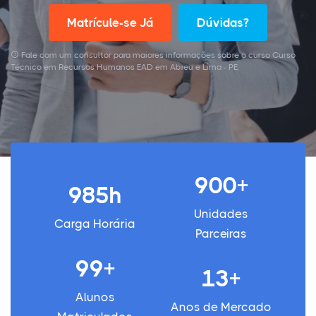
Matrícule-se Já
Dúvidas?
Fale com um consultor para maiores informações sobre o curso Curso
Técnico em Recursos Humanos EAD em Abreu e Lima - PE.
900+
985h
Unidades
Carga Horária
Parceiras
99+
13+
Alunos
Anos de Mercado