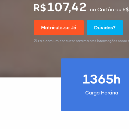
107,42
R$
no Cartão
ou R$
Matrícule-se Já
Dúvidas?
Fale com um consultor para maiores informações sobre o
1365h
Carga Horária