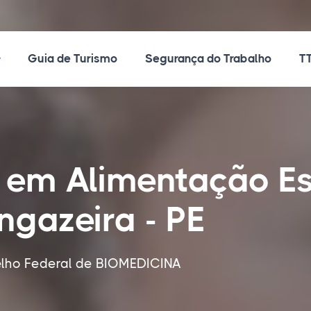
ossos Cursos
Guia de Turismo
Segurança do Trabalho
TT
o em Alimentação E
ngazeira - PE
elho Federal de BIOMEDICINA