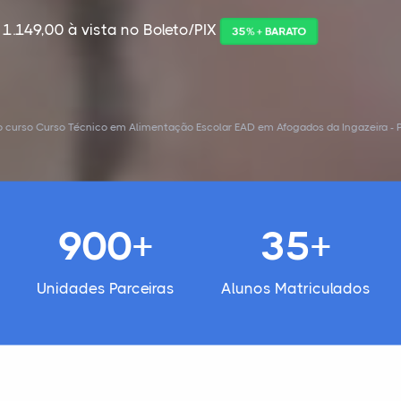
 1.149,00 à vista no Boleto/PIX
35% + BARATO
 curso Curso Técnico em Alimentação Escolar EAD em Afogados da Ingazeira - P
900+
35+
Unidades Parceiras
Alunos Matriculados