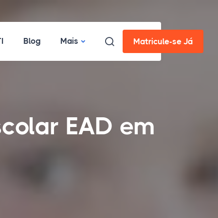
I
Blog
Mais
Matricule-se Já
scolar EAD em