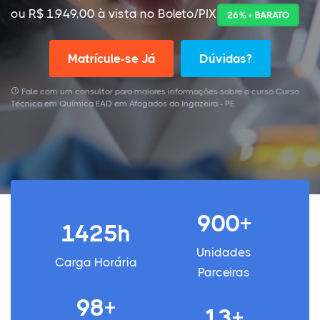
ou R$ 1.949,00 à vista no Boleto/PIX
26% + BARATO
Matrícule-se Já
Dúvidas?
Fale com um consultor para maiores informações sobre o curso Curso
Técnico em Química EAD em Afogados da Ingazeira - PE.
900+
1425h
Unidades
Carga Horária
Parceiras
98+
13+