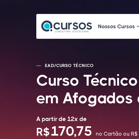
N
Nossos Cursos
EAD
/
CURSO TÉCNICO
Curso Técnic
em Afogados d
A partir de 12x de
170,75
R$
no Cartão
ou R$ 