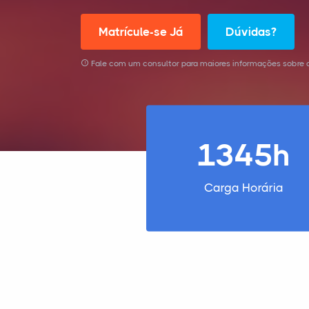
Matrícule-se Já
Dúvidas?
Fale com um consultor para maiores informações sobre 
1345h
Carga Horária