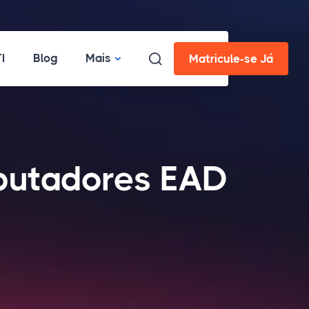
I
Blog
Mais
Matricule-se Já
putadores EAD