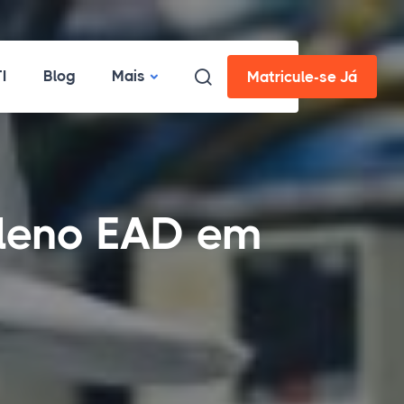
I
Blog
Mais
Matricule-se Já
Pleno EAD em