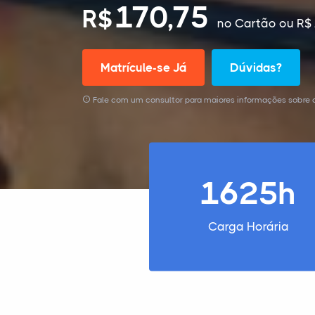
170,75
R$
no Cartão
ou R$ 
Matrícule-se Já
Dúvidas?
Fale com um consultor para maiores informações sobre o 
1625h
Carga Horária