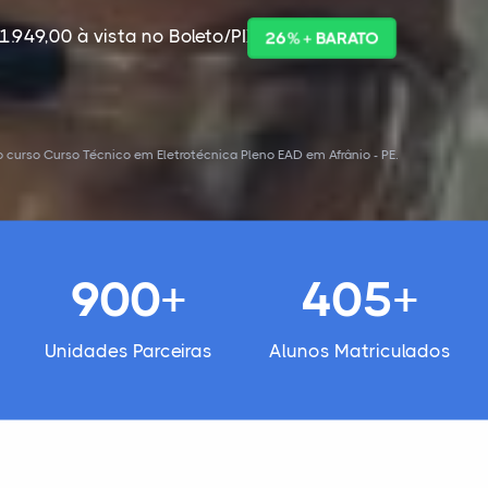
1.949,00 à vista no Boleto/PIX
26% + BARATO
curso Curso Técnico em Eletrotécnica Pleno EAD em Afrânio - PE.
900+
405+
Unidades Parceiras
Alunos Matriculados