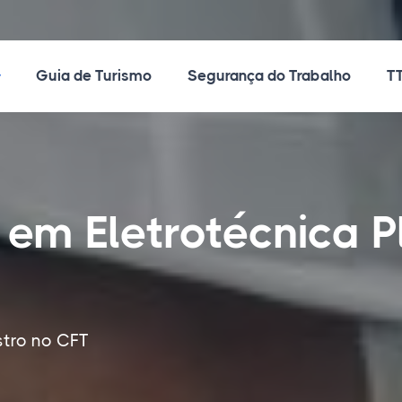
ossos Cursos
Guia de Turismo
Segurança do Trabalho
TT
 em Eletrotécnica 
stro no CFT