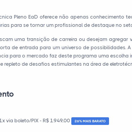
écnica Pleno EaD oferece não apenas conhecimento te
ias para se tornar um profissional de destaque no setor
uscam uma transição de carreira ou desejam agregar va
orta de entrada para um universo de possibilidades. A 
ância para o mercado faz deste programa uma escolha i
 e repleto de desafios estimulantes na área de eletrotéc
ento
 via boleto/PIX - R$ 1.949,00
26% MAIS BARATO