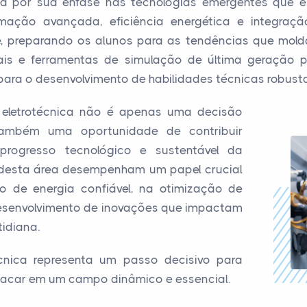
 por sua ênfase nas tecnologias emergentes que es
mação avançada, eficiência energética e integraçã
 preparando os alunos para as tendências que moldar
uais e ferramentas de simulação de última geração 
l para o desenvolvimento de habilidades técnicas robusta
 eletrotécnica não é apenas uma decisão
 também uma oportunidade de contribuir
 progresso tecnológico e sustentável da
s desta área desempenham um papel crucial
o de energia confiável, na otimização de
desenvolvimento de inovações que impactam
idiana.
cnica representa um passo decisivo para
tacar em um campo dinâmico e essencial.