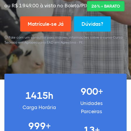
ou R$ 1.949,00 à vista no Boleto/PIX
26% + BARATO
Matrícule-se Já
Dúvidas?
Fale com um consultor para maiores informações sobre o curso Curso
Técnico em Agropecuária EAD em Agrestina - PE.
900+
1415h
Unidades
Carga Horária
Parceiras
999+
13+