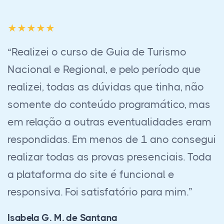
“O curso de Técnico em Eletrotécnica, foi
um curso bem complexo, porém de grande
aproveitamento. Já encaminhei meu
diploma para a empresa que irá abrir
portas para que eu cresça nessa área!
Estou muito satisfeito com a atenção que
tive durante o curso, devido tudo isso já
indiquei para meus colegas de trabalho
tbm!”
Luiz Vitor Antoline