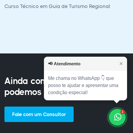
Curso Técnico em Eletrotécnica Pleno
📢
Atendimento
✕
Me chama no WhatsApp 👇 que
Ainda com dúvidas? Nós
posso te ajudar e apresentar uma
podemos te ajudar!
condição especial!
1
Fale com um Consultor