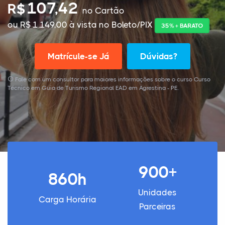
107,42
R$
no Cartão
ou R$ 1.149,00 à vista no Boleto/PIX
35% + BARATO
Matrícule-se Já
Dúvidas?
Fale com um consultor para maiores informações sobre o curso Curso
Técnico em Guia de Turismo Regional EAD em Agrestina - PE.
900+
860h
Unidades
Carga Horária
Parceiras