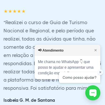
“Empresa muito séria e profissional,
certamente traz uma capacidade técnica
incrível. Fiz Eletrotécnica, já tinha feito
Eletromecânica em uma escola de
📢
Atendimento
✕
respeito aqui na região e posso dizer: Este
Me chama no WhatsApp 👇 que
curso me capacitou muito mais do que o
posso te ajudar e apresentar uma
presencial. Eu elevei muito meu nível de
condição especial!
trabalho, alcançando mais respeito com
meus colegas de trabalho e superiores.”
Yuri C.M.Oliveira