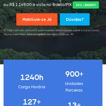
ou R$ 1.149,00 à vista no Boleto/PIX
35% + BARATO
Matrícule-se Já
Dúvidas?
Fale com um consultor para maiores informações sobre o curso Curso
Técnico em Meio Ambiente EAD em Água Branca - PI.
900+
1240h
Unidades
Carga Horária
Parceiras
127+
13+