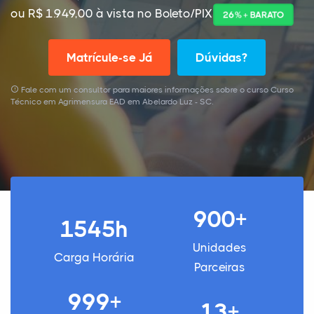
ou R$ 1.949,00 à vista no Boleto/PIX
26% + BARATO
Matrícule-se Já
Dúvidas?
Fale com um consultor para maiores informações sobre o curso Curso
Técnico em Agrimensura EAD em Abelardo Luz - SC.
900+
1545h
Unidades
Carga Horária
Parceiras
999+
13+