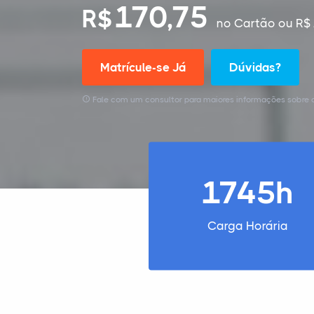
170,75
R$
no Cartão
ou R$ 
Matrícule-se Já
Dúvidas?
Fale com um consultor para maiores informações sobre o
1745h
Carga Horária