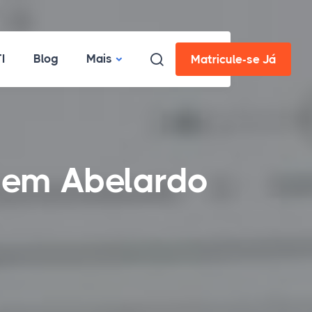
I
Blog
Mais
Matricule-se Já
 em Abelardo