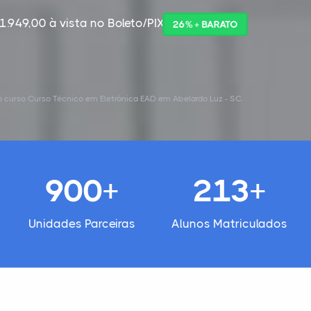
1.949,00 à vista no Boleto/PIX
26% + BARATO
 curso Curso Técnico em Eletrônica EAD em Abelardo Luz - SC.
900+
213+
Unidades Parceiras
Alunos Matriculados