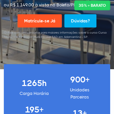
ou R$ 1.149,00 à vista no Boleto/PIX
35% + BARATO
Matrícule-se Já
Dúvidas?
Fale com um consultor para maiores informações sobre o curso Curso
Técnico em Infraestrutura Escolar EAD em Adamantina - SP.
900+
1265h
Unidades
Carga Horária
Parceiras
195+
13+