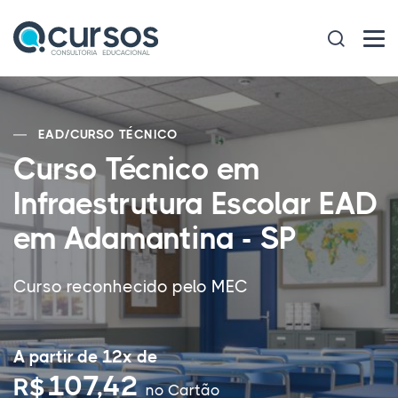
EAD
/
CURSO TÉCNICO
Curso Técnico em
Infraestrutura Escolar EAD
em Adamantina - SP
Curso reconhecido pelo MEC
A partir de 12x de
107,42
R$
no Cartão