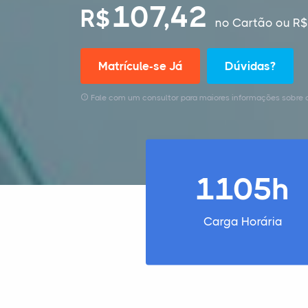
107,42
R$
no Cartão
ou R$
Matrícule-se Já
Dúvidas?
Fale com um consultor para maiores informações sobre 
1105h
Carga Horária