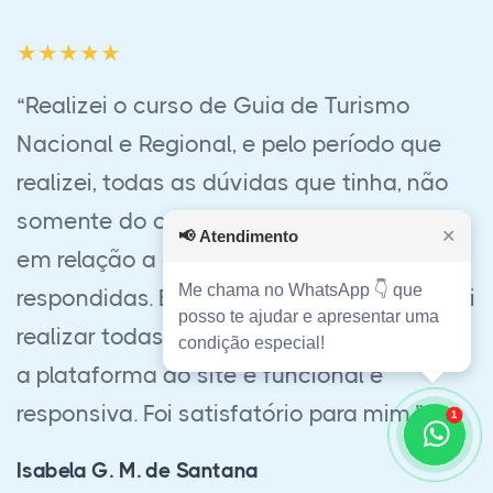
“Acabei o curso de Corretor de Imóveis foi
muito bom, estava receoso quanto à fazer
o EAD, mas realmente funciona e ajudou
muito em minha preparação profissional,
📢
Atendimento
✕
sem contar no ótimo atendimento e
Me chama no WhatsApp 👇 que
suporte sempre dado pela equipe, tirando
posso te ajudar e apresentar uma
todas as dúvidas e auxiliando em todo o
condição especial!
processo. Só tenho a agradecer.”
1
Fernando Gama Rahal
Curso Técnico em Transações Imobiliárias