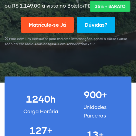
ou R$ 1.149,00 à vista no Boleto/PIX
35% + BARATO
Matrícule-se Já
Dúvidas?
Fale com um consultor para maiores informações sobre o curso Curso
Técnico em Meio Ambiente EAD em Adamantina - SP.
900+
1240h
Unidades
Carga Horária
Parceiras
127+
13+