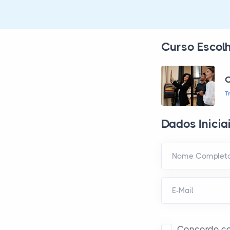
Curso Escol
C
T
Dados Inicia
Nome Complet
E-Mail
Concordo c