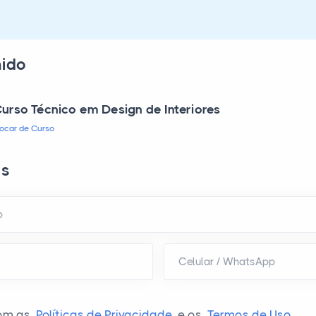
hido
urso Técnico em Design de Interiores
rocar de Curso
is
o
Celular / WhatsApp
om as
Políticas de Privacidade
e os
Termos de Uso