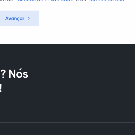
Avançar
? Nós
!