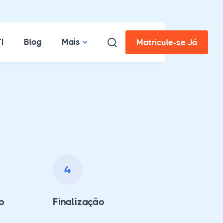
I
Blog
Mais
Matricule-se Já
4
o
Finalização