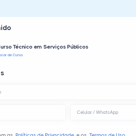
hido
urso Técnico em Serviços Públicos
rocar de Curso
is
o
Celular / WhatsApp
om as
Políticas de Privacidade
e os
Termos de Uso