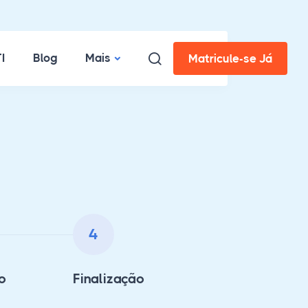
I
Blog
Mais
Matricule-se Já
4
o
Finalização