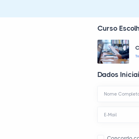
Curso Escol
C
T
Dados Inicia
Nome Complet
E-Mail
Concordo c