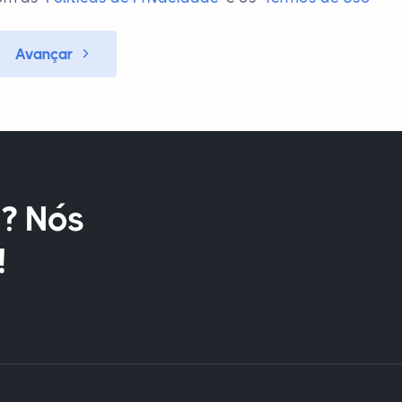
Avançar
? Nós
!